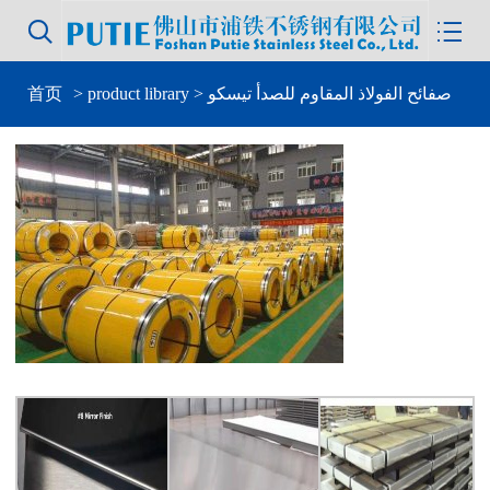


> صفائح الفولاذ المقاوم للصدأ تيسكو
product library
>
首页