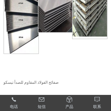
صفائح الفولاذ المقاوم للصدأ تيسكو




电话
短信
产品
联系