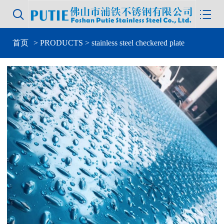


首页
>
PRODUCTS
> stainless steel checkered plate