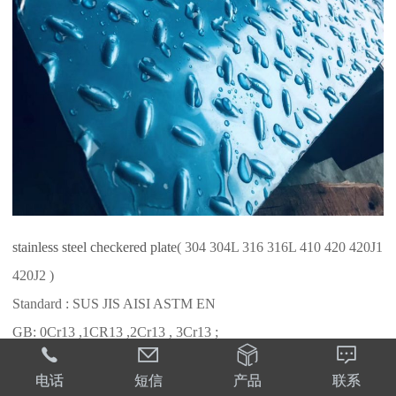
stainless steel checkered plate
( 304 304L 316 316L 410 420 420J1
420J2 )
Standard : SUS JIS AISI ASTM EN
GB: 0Cr13 ,1CR13 ,2Cr13 , 3Cr13 ;




ASTM: 304 304L 316 316L 410 ,410S ,420 , 420J1 ,420J2
电话
短信
产品
联系
Hot Rolling Stainless Steel Plate ( 304 304L 316 316L 410 420 42